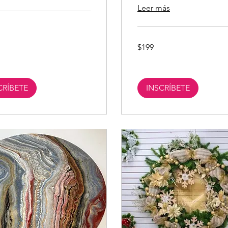
Leer más
s
199
$199
pesos
mexicanos
CRÍBETE
INSCRÍBETE