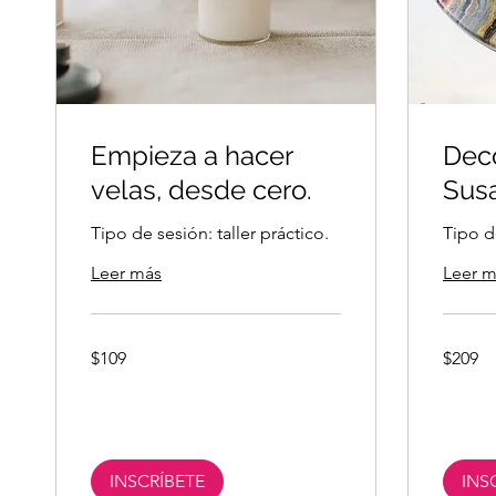
Empieza a hacer
Deco
velas, desde cero.
Susa
Tipo de sesión: taller práctico.
Tipo de
Leer más
Leer m
109
209
$109
$209
pesos
pesos
mexicanos
mexicano
INSCRÍBETE
INS