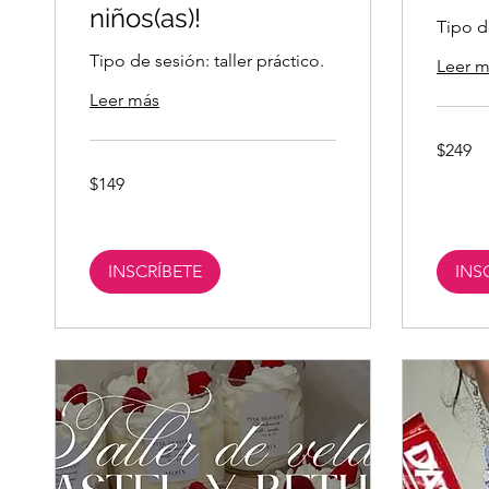
niños(as)!
Tipo de
Tipo de sesión: taller práctico.
Leer m
Leer más
249
$249
pesos
mexicano
149
$149
pesos
mexicanos
INSCRÍBETE
INS