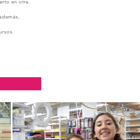
rto en otra.
 además,
ursos.