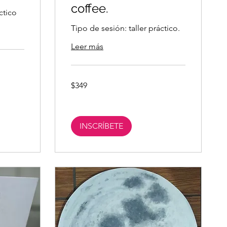
coffee.
ctico
Tipo de sesión: taller práctico.
Leer más
349
$349
pesos
mexicanos
INSCRÍBETE