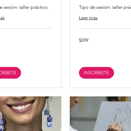
 sesión: taller práctico.
Tipo de sesión: taller prá
ás
Leer más
299
$299
pesos
s
mexicanos
CRÍBETE
INSCRÍBETE