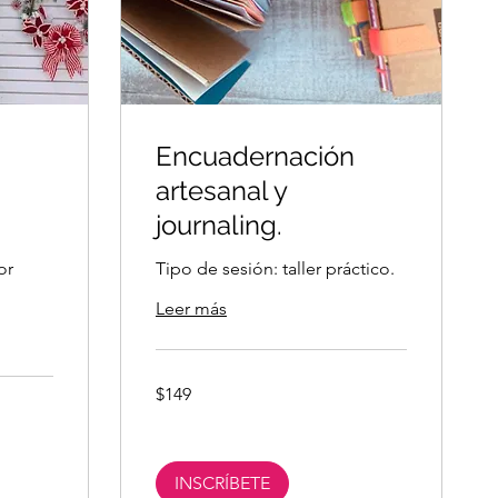
Encuadernación
artesanal y
journaling.
or
Tipo de sesión: taller práctico.
Leer más
149
$149
pesos
mexicanos
INSCRÍBETE