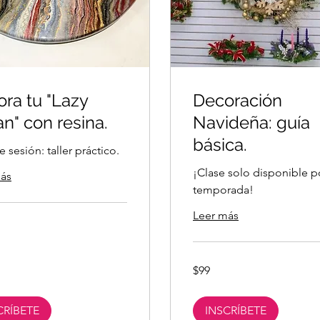
ra tu "Lazy
Decoración
n" con resina.
Navideña: guía
básica.
 sesión: taller práctico.
¡Clase solo disponible p
ás
temporada!
Leer más
s
99
$99
pesos
mexicanos
CRÍBETE
INSCRÍBETE