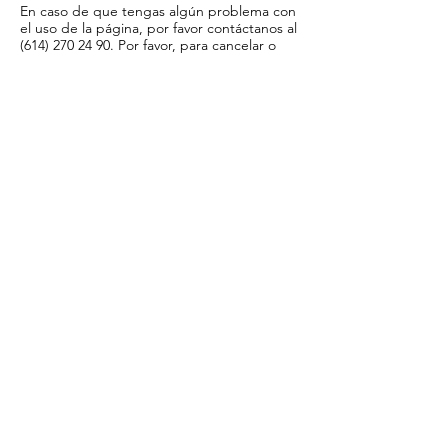
En caso de que tengas algún problema con
el uso de la página, por favor contáctanos al
(614) 270 24 90. Por favor, para cancelar o
reprogramar, avísanos a dicho número con
al menos 48 horas de anticipación. Pasado
dicho tiempo, NO se emiten reembolsos,
solamente se ofrece la posibilidad de
reprogramar su asistencia para alguna clase
futura del mismo instructor. En caso de que
no hubiera alguna otra clase agendada con
dicho instructor, se ofrece la posibilidad de
reprogramar la asistencia para cualquier
otra clase del mismo o menor costo. Se
puede pagar la diferencia para reprogramar
asistencia en una clase de valor superior.
Muchas gracias por tu comprensión.
Datos de contacto
Doña Flor Crafts Chihuahua
Avenida Universidad 3506, Magisterial
Universidad, Chihuahua, Mexico
6144143898
donaflor.crafts@gmail.com